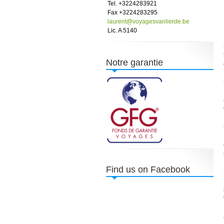
Tel. +3224283921
Fax +3224283295
laurent@voyagesvanlierde.be
Lic. A 5140
Notre garantie
Find us on Facebook