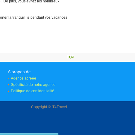
ge. De plus, vous évitez les nombreux
orter la tranquillité pendant vos vacances
TOP
A propos de
Agence agréée
Spécificité de notre agence
Politique de confidentialité
Copyright © IT4Travel