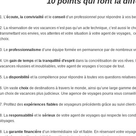
10 points qui font la dif
1. L’
écoute, la convivialité
et le
conseil
d’un professionnel pour répondre à vos be
2. La réservation de vos vacances n’est pas qu’un acte technique, c’est aussi le c
transmettant vos envies, vos attentes et votre situation à votre agent de voyages, c
choix.
3. Le
professionnalisme
d’une équipe formée en permanence par de nombreux voy
4. Un
gain de temps
et
la tranquillité d’esprit
dans la concrétisation de vos rêves.
vacances réussies et inoubliables, votre agent de voyages s’occupe de tout.
5. La
disponibilité
et la compétence pour répondre à toutes vos questions relatives 
6. Un vaste
choix
de destinations à travers le monde, ainsi qu’une large gamme de 
un choix de vacances plus judicieux. Une agence de voyages pourra vous conseille
7. Profitez des
expériences fiables
de voyageurs précédents grâce au suivi client 
8. La
responsabilité
et le
sérieux
de votre agent de voyages qui respecte les cond
Voyages.
8. La
garantie financière
d’un intermédiaire sûr et fiable. En réservant votre voy